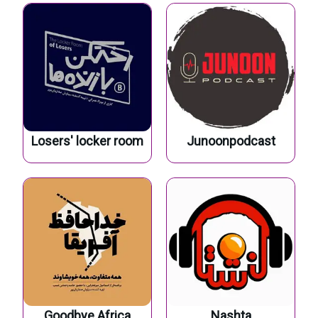
Losers' locker room
Junoonpodcast
Goodbye Africa
Nashta